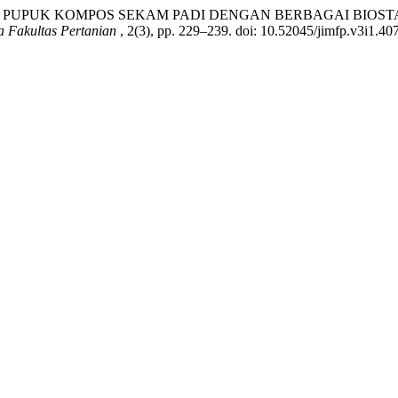
PEMBERIAN PUPUK KOMPOS SEKAM PADI DENGAN BERBAGAI 
a Fakultas Pertanian
, 2(3), pp. 229–239. doi: 10.52045/jimfp.v3i1.407