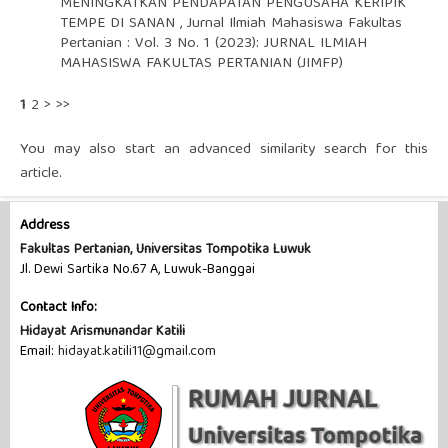
MENINGKATKAN PENDAPATAN PENGUSAHA KERIPIK
TEMPE DI SANAN
,
Jurnal Ilmiah Mahasiswa Fakultas
Pertanian : Vol. 3 No. 1 (2023): JURNAL ILMIAH
MAHASISWA FAKULTAS PERTANIAN (JIMFP)
1
2
>
>>
You may also
start an advanced similarity search
for this
article.
Address
Fakultas Pertanian, Universitas Tompotika Luwuk
Jl. Dewi Sartika No.67 A, Luwuk-Banggai
Contact Info:
Hidayat Arismunandar Katili
Email:
hidayat.katili11@gmail.com