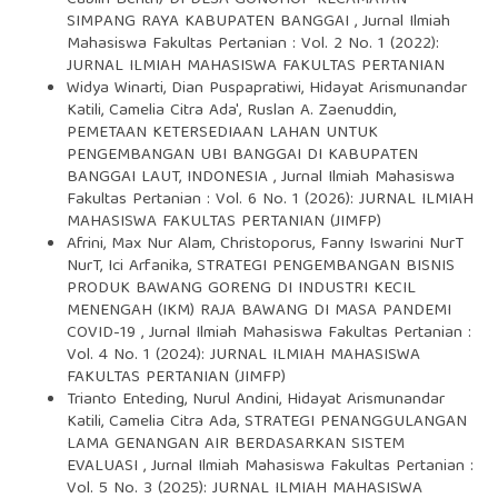
Cablin Benth) DI DESA GONOHOP KECAMATAN
SIMPANG RAYA KABUPATEN BANGGAI
,
Jurnal Ilmiah
Mahasiswa Fakultas Pertanian : Vol. 2 No. 1 (2022):
JURNAL ILMIAH MAHASISWA FAKULTAS PERTANIAN
Widya Winarti, Dian Puspapratiwi, Hidayat Arismunandar
Katili, Camelia Citra Ada', Ruslan A. Zaenuddin,
PEMETAAN KETERSEDIAAN LAHAN UNTUK
PENGEMBANGAN UBI BANGGAI DI KABUPATEN
BANGGAI LAUT, INDONESIA
,
Jurnal Ilmiah Mahasiswa
Fakultas Pertanian : Vol. 6 No. 1 (2026): JURNAL ILMIAH
MAHASISWA FAKULTAS PERTANIAN (JIMFP)
Afrini, Max Nur Alam, Christoporus, Fanny Iswarini NurT
NurT, Ici Arfanika,
STRATEGI PENGEMBANGAN BISNIS
PRODUK BAWANG GORENG DI INDUSTRI KECIL
MENENGAH (IKM) RAJA BAWANG DI MASA PANDEMI
COVID-19
,
Jurnal Ilmiah Mahasiswa Fakultas Pertanian :
Vol. 4 No. 1 (2024): JURNAL ILMIAH MAHASISWA
FAKULTAS PERTANIAN (JIMFP)
Trianto Enteding, Nurul Andini, Hidayat Arismunandar
Katili, Camelia Citra Ada,
STRATEGI PENANGGULANGAN
LAMA GENANGAN AIR BERDASARKAN SISTEM
EVALUASI
,
Jurnal Ilmiah Mahasiswa Fakultas Pertanian :
Vol. 5 No. 3 (2025): JURNAL ILMIAH MAHASISWA