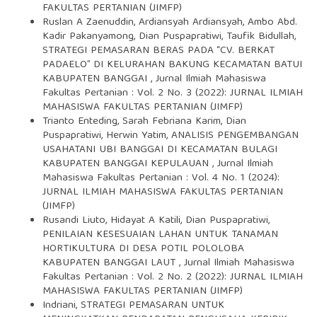
FAKULTAS PERTANIAN (JIMFP)
Ruslan A Zaenuddin, Ardiansyah Ardiansyah, Ambo Abd.
Kadir Pakanyamong, Dian Puspapratiwi, Taufik Bidullah,
STRATEGI PEMASARAN BERAS PADA “CV. BERKAT
PADAELO” DI KELURAHAN BAKUNG KECAMATAN BATUI
KABUPATEN BANGGAI
,
Jurnal Ilmiah Mahasiswa
Fakultas Pertanian : Vol. 2 No. 3 (2022): JURNAL ILMIAH
MAHASISWA FAKULTAS PERTANIAN (JIMFP)
Trianto Enteding, Sarah Febriana Karim, Dian
Puspapratiwi, Herwin Yatim,
ANALISIS PENGEMBANGAN
USAHATANI UBI BANGGAI DI KECAMATAN BULAGI
KABUPATEN BANGGAI KEPULAUAN
,
Jurnal Ilmiah
Mahasiswa Fakultas Pertanian : Vol. 4 No. 1 (2024):
JURNAL ILMIAH MAHASISWA FAKULTAS PERTANIAN
(JIMFP)
Rusandi Liuto, Hidayat A Katili, Dian Puspapratiwi,
PENILAIAN KESESUAIAN LAHAN UNTUK TANAMAN
HORTIKULTURA DI DESA POTIL POLOLOBA
KABUPATEN BANGGAI LAUT
,
Jurnal Ilmiah Mahasiswa
Fakultas Pertanian : Vol. 2 No. 2 (2022): JURNAL ILMIAH
MAHASISWA FAKULTAS PERTANIAN (JIMFP)
Indriani,
STRATEGI PEMASARAN UNTUK