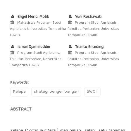
Engel Merici Motik
Yuni Rustiawati
Mahasiswa Program Studi
Program Studi Agribisnis,
Agribisnis Univertsitas Tompotika
Fakultas Pertanian, Universitas
Luwuk
Tompotika Luwuk
Ismail Djamaluddin
Trianto Enteding
Program Studi Agribisnis,
Program Studi Agribisnis,
Fakultas Pertanian, Universitas
Fakultas Pertanian, Universitas
Tompotika Luwuk
Tompotika Luwuk
Keywords:
Kelapa
strategi pengembangan
SWOT
ABSTRACT
Kelapa (
Cocos nucifera
) merupakan salah satu tanaman