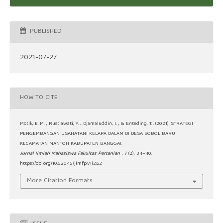
PUBLISHED
2021-07-27
HOW TO CITE
Motik, E. M. ., Rustiawati, Y. ., Djamaluddin, I. ., & Enteding, T. . (2021). STRATEGI
PENGEMBANGAN USAHATANI KELAPA DALAM DI DESA SOBOL BARU
KECAMATAN MANTOH KABUPATEN BANGGAI.
Jurnal Ilmiah Mahasiswa Fakultas Pertanian
,
1
(2), 34–40.
https://doi.org/10.52045/jimfp.v1i2.62
More Citation Formats