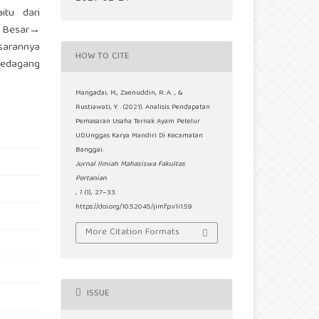
itu dari
 Besar→
sarannya
HOW TO CITE
Pedagang
Mangadai, M., Zaenuddin, R. A. ., &
Rustiawati, Y. . (2021). Analisis Pendapatan
Pemasaran Usaha Ternak Ayam Petelur
UD.Unggas Karya Mandiri Di Kecamatan
Banggai.
Jurnal Ilmiah Mahasiswa Fakultas
Pertanian
,
1
(1), 27–33.
https://doi.org/10.52045/jimfp.v1i1.59
More Citation Formats
ISSUE