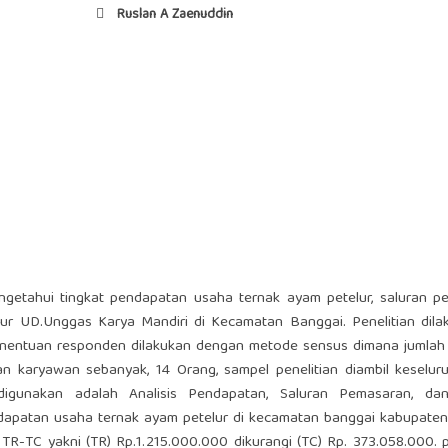
Ruslan A Zaenuddin
engetahui tingkat pendapatan usaha ternak ayam petelur, saluran 
r UD.Unggas Karya Mandiri di Kecamatan Banggai. Penelitian dila
enentuan responden dilakukan dengan metode sensus dimana jumlah 
n karyawan sebanyak, 14 Orang, sampel penelitian diambil keselur
 digunakan adalah Analisis Pendapatan, Saluran Pemasaran, da
dapatan usaha ternak ayam petelur di kecamatan banggai kabupaten
TR-TC yakni (TR) Rp.1.215.000.000 dikurangi (TC) Rp. 373.058.000. p