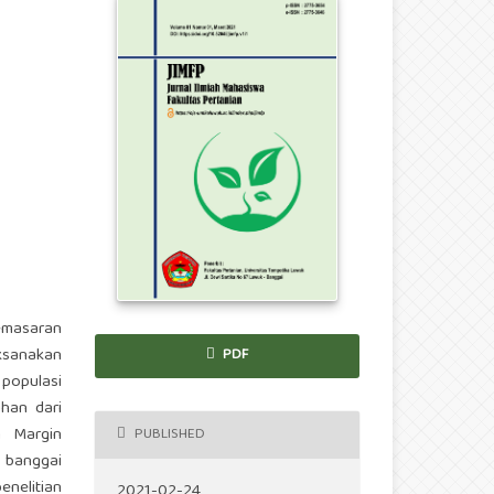
pemasaran
ksanakan
PDF
populasi
uhan dari
n Margin
PUBLISHED
 banggai
enelitian
2021-02-24