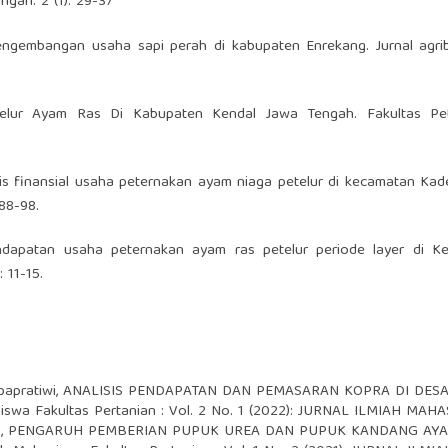
ngan. 2 (1): 29-37
pengembangan usaha sapi perah di kabupaten Enrekang. Jurnal agrib
 Telur Ayam Ras Di Kabupaten Kendal Jawa Tengah. Fakultas Pe
isis finansial usaha peternakan ayam niaga petelur di kecamatan K
 88-98.
endapatan usaha peternakan ayam ras petelur periode layer di K
 11-15.
papratiwi,
ANALISIS PENDAPATAN DAN PEMASARAN KOPRA DI DE
asiswa Fakultas Pertanian : Vol. 2 No. 1 (2022): JURNAL ILMIAH M
a,
PENGARUH PEMBERIAN PUPUK UREA DAN PUPUK KANDANG AY