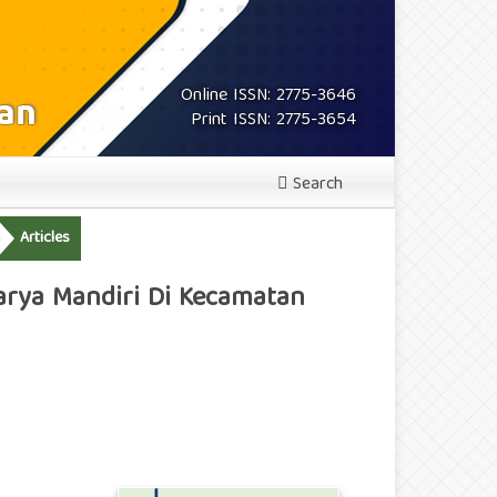
Online ISSN: 2775-3646
Print ISSN: 2775-3654
Search
Articles
arya Mandiri Di Kecamatan