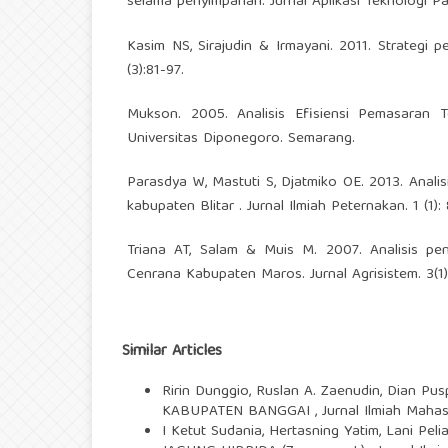
selama penyimpanan. Jurnal Aplikasi Teknologi Pa
Kasim NS, Sirajudin & Irmayani. 2011. Strategi 
(3):81-97.
Mukson. 2005. Analisis Efisiensi Pemasaran
Universitas Diponegoro. Semarang.
Parasdya W, Mastuti S, Djatmiko OE. 2013. Anal
kabupaten Blitar . Jurnal Ilmiah Peternakan. 1 (1):
Triana AT, Salam & Muis M. 2007. Analisis p
Cenrana Kabupaten Maros. Jurnal Agrisistem. 3(1):
Similar Articles
Ririn Dunggio, Ruslan A. Zaenudin, Dian Pus
KABUPATEN BANGGAI
,
Jurnal Ilmiah Mah
I Ketut Sudania, Hertasning Yatim, Lani Peli