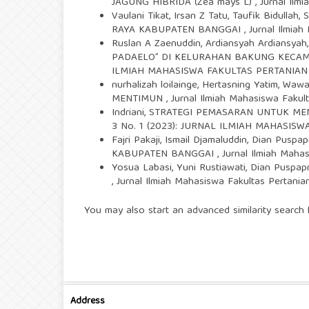
JAGUNG HIBRIDA (Zea mays L)
,
Jurnal Ilm
Vaulani Tikat, Irsan Z Tatu, Taufik Bidullah,
RAYA KABUPATEN BANGGAI
,
Jurnal Ilmia
Ruslan A Zaenuddin, Ardiansyah Ardiansyah,
PADAELO” DI KELURAHAN BAKUNG KECA
ILMIAH MAHASISWA FAKULTAS PERTANIAN 
nurhalizah loilainge, Hertasning Yatim, Wa
MENTIMUN
,
Jurnal Ilmiah Mahasiswa Faku
Indriani,
STRATEGI PEMASARAN UNTUK ME
3 No. 1 (2023): JURNAL ILMIAH MAHASISW
Fajri Pakaji, Ismail Djamaluddin, Dian Puspap
KABUPATEN BANGGAI
,
Jurnal Ilmiah Mah
Yosua Labasi, Yuni Rustiawati, Dian Puspapr
,
Jurnal Ilmiah Mahasiswa Fakultas Pertan
You may also
start an advanced similarity search
f
Address