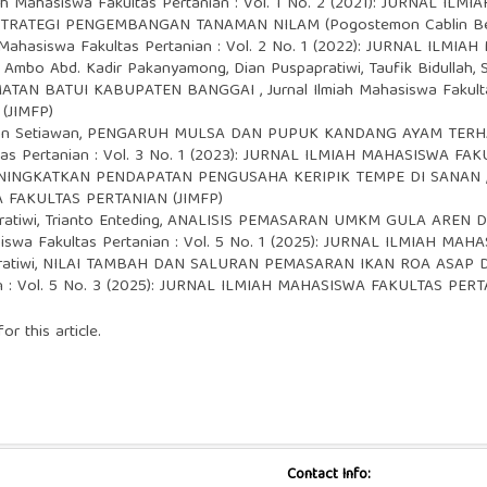
iah Mahasiswa Fakultas Pertanian : Vol. 1 No. 2 (2021): JURNAL 
STRATEGI PENGEMBANGAN TANAMAN NILAM (Pogostemon Cablin B
h Mahasiswa Fakultas Pertanian : Vol. 2 No. 1 (2022): JURNAL IL
 Ambo Abd. Kadir Pakanyamong, Dian Puspapratiwi, Taufik Bidullah,
MATAN BATUI KABUPATEN BANGGAI
,
Jurnal Ilmiah Mahasiswa Fakult
(JIMFP)
wan Setiawan,
PENGARUH MULSA DAN PUPUK KANDANG AYAM TERH
ltas Pertanian : Vol. 3 No. 1 (2023): JURNAL ILMIAH MAHASISWA FA
NINGKATKAN PENDAPATAN PENGUSAHA KERIPIK TEMPE DI SANAN
A FAKULTAS PERTANIAN (JIMFP)
ratiwi, Trianto Enteding,
ANALISIS PEMASARAN UMKM GULA AREN 
asiswa Fakultas Pertanian : Vol. 5 No. 1 (2025): JURNAL ILMIAH M
atiwi,
NILAI TAMBAH DAN SALURAN PEMASARAN IKAN ROA ASAP
ian : Vol. 5 No. 3 (2025): JURNAL ILMIAH MAHASISWA FAKULTAS PERT
or this article.
Contact Info: